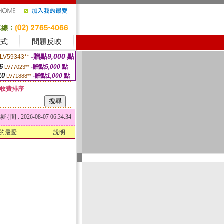
方式
問題反映
-贈點
9,000
點
LV59343**
6
-贈點
5,000
點
LV77023**
10
-贈點
1,000
點
LV71888**
收費排序
 : 2026-08-07 06:34:34
的最愛
說明