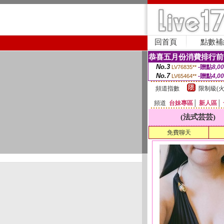
回首頁
點數補
恭喜五月份消費排行前
No.3
-贈點
8,0
LV76835**
No.7
-贈點
4,0
LV65464**
頻道指數
限制級(火
頻道
台妹專區
│
新人區
│
(法式芸芸)
免費聊天