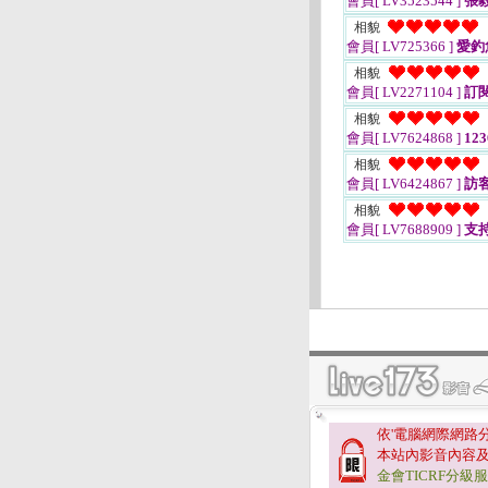
會員[ LV3523544 ]
張
相貌
會員[ LV725366 ]
愛釣
相貌
會員[ LV2271104 ]
訂
相貌
會員[ LV7624868 ]
123
相貌
會員[ LV6424867 ]
訪客
相貌
會員[ LV7688909 ]
支持
依'電腦網際網路
本站內影音內容
金會TICRF分級