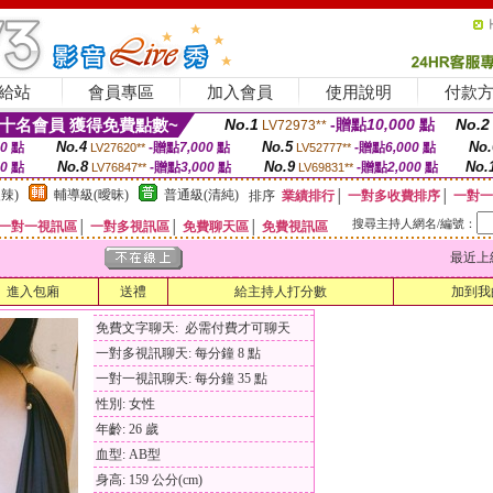
給站
會員專區
加入會員
使用說明
付款
十名會員 獲得免費點數~
No.1
-贈點
10,000
點
No.2
LV72973**
No.4
No.5
No.
00
點
-贈點
7,000
點
-贈點
6,000
點
LV27620**
LV52777**
No.8
No.9
No.
00
點
-贈點
3,000
點
-贈點
2,000
點
LV76847**
LV69831**
辣)
輔導級(曖昧)
普通級(清純)
排序
業績排行
│
一對多收費排序
│
一對一
搜尋主持人網名/編號：
一對一視訊區
│
一對多視訊區
│
免費聊天區
│
免費視訊區
最近上線時間
進入包廂
送禮
給主持人打分數
加到我
免費文字聊天: 必需付費才可聊天
一對多視訊聊天: 每分鐘 8 點
一對一視訊聊天: 每分鐘 35 點
性別: 女性
年齡: 26 歲
血型: AB型
身高: 159 公分(cm)