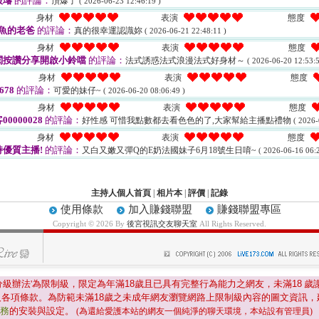
毅璿
的評論：
頂爆了
( 2026-06-23 12:46:19 )
身材
表演
態度
魚的老爸
的評論：
真的很幸運認識妳
( 2026-06-21 22:48:11 )
身材
表演
態度
閱按讚分享開啟小鈴噹
的評論：
法式誘惑法式浪漫法式好身材～
( 2026-06-20 12:53:5
身材
表演
態度
678
的評論：
可愛的妹仔~
( 2026-06-20 08:06:49 )
身材
表演
態度
00000028
的評論：
好性感 可惜我點數都去看色色的了,大家幫給主播點禮物
( 2026-
身材
表演
態度
優質主播!
的評論：
又白又嫩又彈Q的E奶法國妹子6月18號生日唷~
( 2026-06-16 06:2
主持人個人首頁
|
相片本
|
評價
|
記錄
使用條款
加入賺錢聯盟
賺錢聯盟專區
Copyright © 2026 By
後宮視訊交友聊天室
All Rights Reserved.
分級辦法'為限制級，限定為年滿
18
歲且已具有完整行為能力之網友，未滿
18
歲
及各項條款。為防範未滿
18
歲之未成年網友瀏覽網路上限制級內容的圖文資訊，
服務
的安裝與設定。
(為還給愛護本站的網友一個純淨的聊天環境，本站設有管理員)