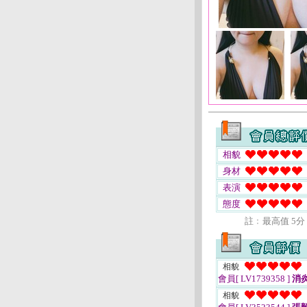
相貌
身材
表演
態度
註﹕最高值 5分
相貌
會員[ LV1739358 ]
消
相貌