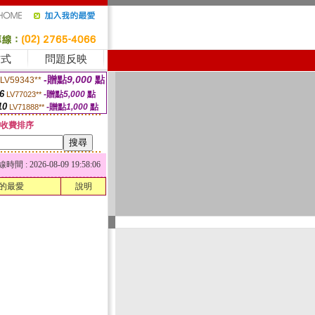
方式
問題反映
-贈點
9,000
點
LV59343**
6
-贈點
5,000
點
LV77023**
10
-贈點
1,000
點
LV71888**
收費排序
 : 2026-08-09 19:58:06
的最愛
說明