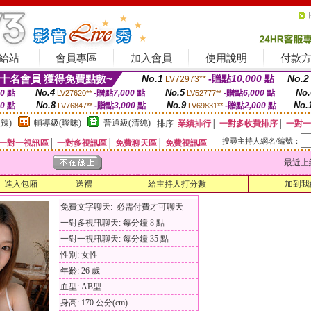
給站
會員專區
加入會員
使用說明
付款
十名會員 獲得免費點數~
No.1
-贈點
10,000
點
No.2
LV72973**
No.4
No.5
No.
00
點
-贈點
7,000
點
-贈點
6,000
點
LV27620**
LV52777**
No.8
No.9
No.
00
點
-贈點
3,000
點
-贈點
2,000
點
LV76847**
LV69831**
辣)
輔導級(曖昧)
普通級(清純)
排序
業績排行
│
一對多收費排序
│
一對一
搜尋主持人網名/編號：
一對一視訊區
│
一對多視訊區
│
免費聊天區
│
免費視訊區
最近上線時間
進入包廂
送禮
給主持人打分數
加到我
免費文字聊天: 必需付費才可聊天
一對多視訊聊天: 每分鐘 8 點
一對一視訊聊天: 每分鐘 35 點
性別: 女性
年齡: 26 歲
血型: AB型
身高: 170 公分(cm)