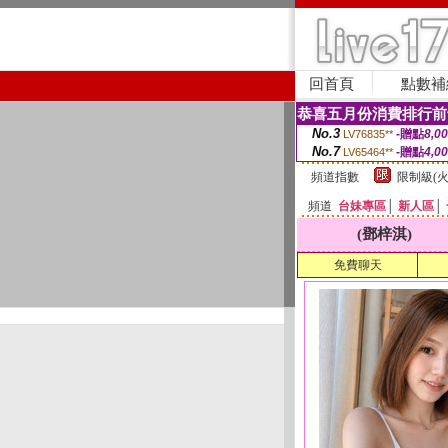
回首頁
點數補
恭喜五月份消費排行前
No.3
-贈點
8,0
LV76835**
No.7
-贈點
4,0
LV65464**
頻道指數
限制級(火
頻道
台妹專區
│
新人區
│
(鄧梓淇)
免費聊天