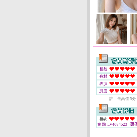
相貌
身材
表演
態度
註﹕最高值 5分
相貌
會員[ LV4084523 ]
栗子